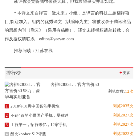
或许你会觉得我很傻很天真，但我希望事实并非如此。
* 本译文来自译言「近未来」小组，是译言的科技主题翻译项
目,欢迎加入。组内的优秀译文（以编译为主）将被收录于腾讯出品
的思想内刊《腾云》（采用有稿酬）。译文未经授权请勿转载，合
作及授权请联系：editor@yeeyan.com
推荐阅读：
江苏在线
排行榜
＋
更多
奔驰E300eL，官方售价50
浏览次数:
12次
浏览2035次
2018年10月中国智能手机性
1
浏览2027次
不到4百的小屏国产手机，堪称迷
2
浏览2027次
工行第一，招行破亿，12家手机
3
浏览2022次
酷比koobee S12评测
4