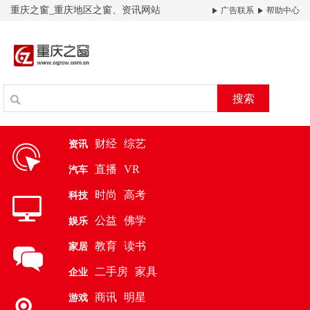
重庆之窗_重庆地区之窗、资讯网站
广告联系
帮助中心
搜索
财经
综艺
资讯
直播
VR
汽车
时尚
高考
科技
公益
佛学
娱乐
教育
读书
家居
二手房
家具
企业
商讯
明星
游戏