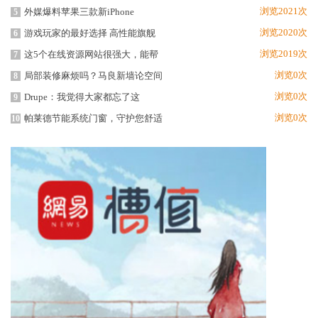
浏览2021次
外媒爆料苹果三款新iPhone
5
浏览2020次
游戏玩家的最好选择 高性能旗舰
6
浏览2019次
这5个在线资源网站很强大，能帮
7
浏览0次
局部装修麻烦吗？马良新墙论空间
8
浏览0次
Drupe：我觉得大家都忘了这
9
浏览0次
帕莱德节能系统门窗，守护您舒适
10