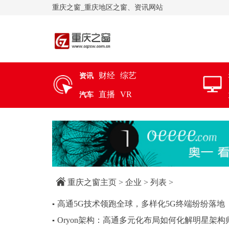
重庆之窗_重庆地区之窗、资讯网站
财经
综艺
资讯
直播
VR
汽车
重庆之窗主页
>
企业
> 列表 >
高通5G技术领跑全球，多样化5G终端纷纷落地
▪
Oryon架构：高通多元化布局如何化解明星架构
▪