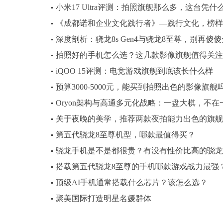
小米17 Ultra评测：拍照旗舰那么多，这台凭
▪
《成都诺和企业文化践行者》—践行文化，榜样
▪
深度剖析：骁龙8s Gen4与骁龙8至尊，别再傻
▪
拍照好的手机怎么选？这几款影像旗舰值得关注
▪
iQOO 15评测：电竞游戏旗舰到底该长什么样
▪
预算3000-5000元，能买到拍照出色的影像旗舰
▪
Oryon架构与高通多元化战略：一盘大棋，不在
▪
关于夜晚的美学，推荐两款夜拍能力出色的旗舰
▪
第五代骁龙8至尊机型，哪款最值得买？
▪
骁龙手机是不是都很贵？有没有性价比高的骁龙
▪
搭载第五代骁龙8至尊的手机哪款游戏战力最强
▪
顶级AI手机通常搭载什么芯片？该怎么选？
▪
聚美国际打造明星名媛群体
▪