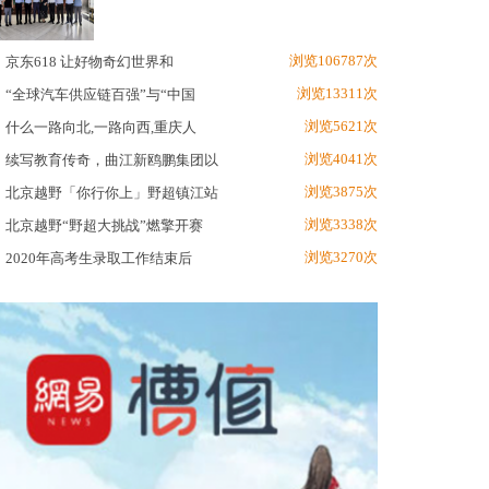
浏览106787次
京东618 让好物奇幻世界和
浏览13311次
“全球汽车供应链百强”与“中国
浏览5621次
什么一路向北,一路向西,重庆人
浏览4041次
续写教育传奇，曲江新鸥鹏集团以
浏览3875次
北京越野「你行你上」野超镇江站
浏览3338次
北京越野“野超大挑战”燃擎开赛
浏览3270次
2020年高考生录取工作结束后