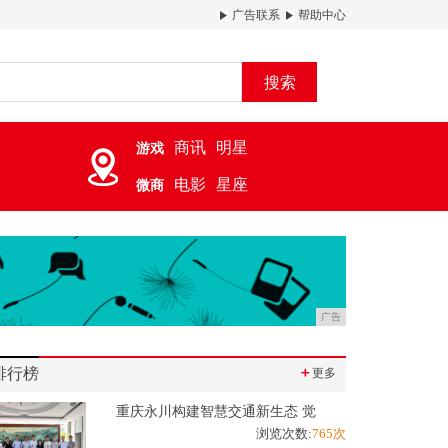
广告联系
帮助中心
搜索
商讯
明星
游戏
电影
星座
微商
广告
排行榜
＋
更多
重庆永川构建智慧交通新生态 觉
浏览次数:
765次