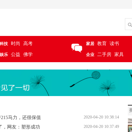
时尚
高考
教育
读书
科技
家居
公益
佛学
二手房
家具
娱乐
企业
215马力，还很保值
2020-04-20 10:38:14
了，网友：塑形成功
2020-04-20 10:37:49