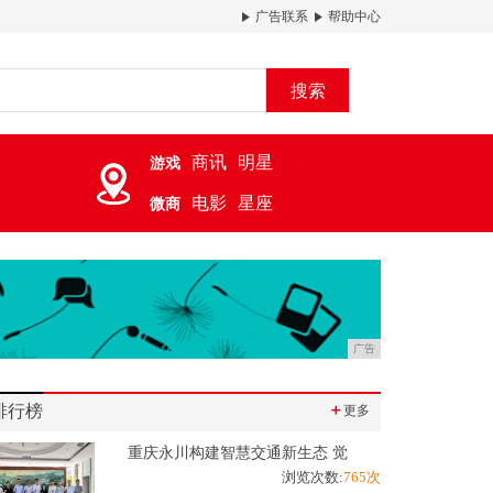
广告联系
帮助中心
搜索
商讯
明星
游戏
电影
星座
微商
广告
排行榜
＋
更多
重庆永川构建智慧交通新生态 觉
浏览次数:
765次