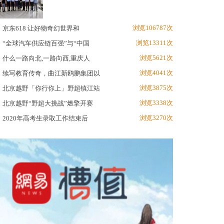
浏览106787次
京东618 让好物奇幻世界和
浏览13311次
“全球汽车供应链百强”与“中国
浏览5621次
什么一路向北,一路向西,重庆人
浏览4041次
续写教育传奇，曲江新鸥鹏集团以
浏览3875次
北京越野「你行你上」野超镇江站
浏览3338次
北京越野“野超大挑战”燃擎开赛
浏览3270次
2020年高考生录取工作结束后