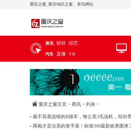
重庆之窗_重庆地区之窗、资讯网站
财经
综艺
资讯
直播
VR
汽车
重庆之窗主页
>
商讯
> 列表 >
最不容易选错的B级车，每公里3毛油耗，却自带
▪
两厢才是法系的拿手菜！标致308最新效果图来
▪