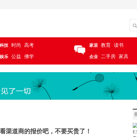
时尚
高考
教育
读书
科技
家居
公益
佛学
二手房
家具
娱乐
企业
看渠道商的报价吧，不要买贵了！