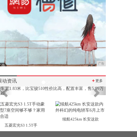
广告
滚动资讯
＋
更多
Previous
Next
续航425km 长安这款
五菱宏光S3 1.5T手