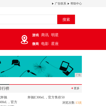
广告联系
帮助中心
搜索
商讯
明星
游戏
电影
星座
微商
广告
排行榜
＋
更多
奔驰E300eL，官方售价50
浏览次数:
13次