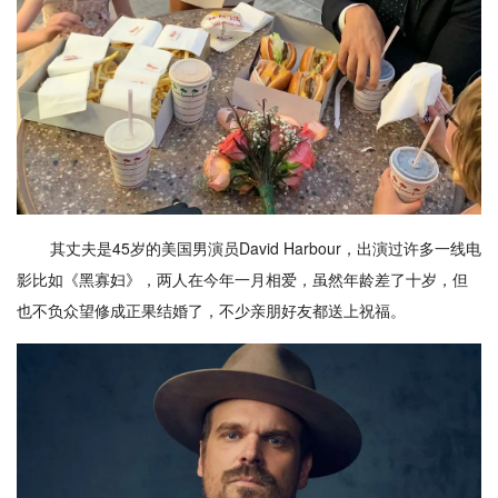
其丈夫是45岁的美国男演员David Harbour，出演过许多一线电
影比如《黑寡妇》，两人在今年一月相爱，虽然年龄差了十岁，但
也不负众望修成正果结婚了，不少亲朋好友都送上祝福。