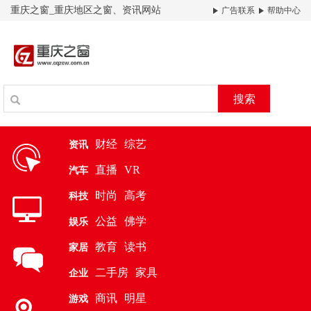
重庆之窗_重庆地区之窗、资讯网站
广告联系
帮助中心
搜索
财经
综艺
资讯
直播
VR
汽车
时尚
高考
科技
公益
佛学
娱乐
教育
读书
家居
二手房
家具
企业
商讯
明星
游戏