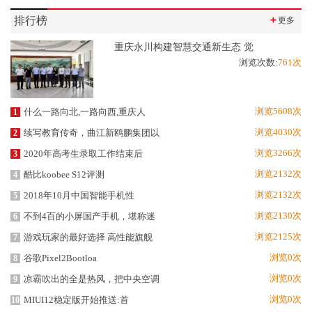
排行榜
＋
更多
重庆永川构建智慧交通新生态 觉
浏览次数:
761次
浏览5608次
什么一路向北,一路向西,重庆人
1
浏览4030次
续写教育传奇，曲江新鸥鹏集团以
2
浏览3266次
2020年高考生录取工作结束后
3
浏览2132次
酷比koobee S12评测
4
浏览2132次
2018年10月中国智能手机性
5
浏览2130次
不到4百的小屏国产手机，堪称迷
6
浏览2125次
游戏玩家的最好选择 高性能旗舰
7
浏览0次
谷歌Pixel2Bootloa
8
浏览0次
凉霸吹出的全是热风，把中央空调
9
浏览0次
MIUI12稳定版开始推送:首
10