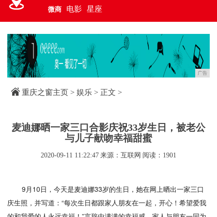
电影
星座
微商
广告
重庆之窗主页
>
娱乐
> 正文 >
麦迪娜晒一家三口合影庆祝33岁生日，被老公
与儿子献吻幸福甜蜜
2020-09-11 11:22:47
来源：互联网
阅读：1901
9月10日，今天是麦迪娜33岁的生日，她在网上晒出一家三口
庆生照，并写道：“每次生日都跟家人朋友在一起，开心！希望爱我
的和我爱的人永远幸福！”言辞中满满的幸福感，家人与朋友一同为