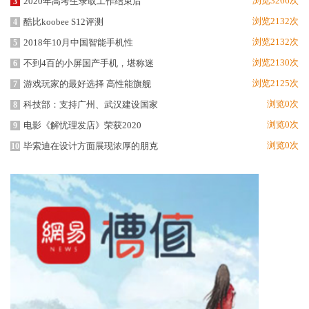
浏览3266次
2020年高考生录取工作结束后
3
浏览2132次
酷比koobee S12评测
4
浏览2132次
2018年10月中国智能手机性
5
浏览2130次
不到4百的小屏国产手机，堪称迷
6
浏览2125次
游戏玩家的最好选择 高性能旗舰
7
浏览0次
科技部：支持广州、武汉建设国家
8
浏览0次
电影《解忧理发店》荣获2020
9
浏览0次
毕索迪在设计方面展现浓厚的朋克
10