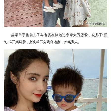
姜潮单手抱着儿子与老婆在泳池边亲亲大秀恩爱，被儿子“强
制”推开妈妈脸，撒狗粮不分场合地点，羡煞旁人。