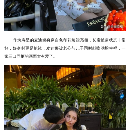
作为寿星的麦迪娜身穿白色印花短裙亮相，长发披肩状态非常
好，好身材更是抢镜，麦迪娜被老公与儿子同时献吻满脸幸福，一
家三口同框的画面太有爱了。