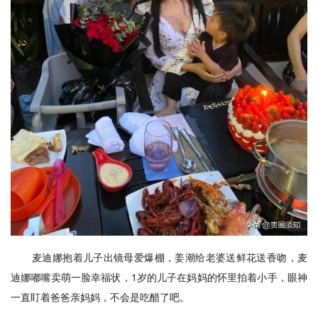
麦迪娜抱着儿子出镜母爱爆棚，姜潮给老婆送鲜花送香吻，麦
迪娜嘟嘴卖萌一脸幸福状，1岁的儿子在妈妈的怀里拍着小手，眼神
一直盯着爸爸亲妈妈，不会是吃醋了吧。