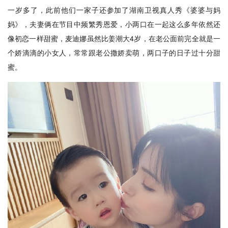
一岁多了，此前他们一家子还参加了湖南卫视真人秀《婆婆与妈
妈》，夫妻俩在节目中频繁秀恩爱，小两口在一起这么多年依然还
像初恋一样甜蜜，麦迪娜虽然比姜潮大4岁，在老公面前完全就是一
个娇滴滴的小女人，常常跟老公撒娇卖萌，两口子的日子过十分甜
蜜。