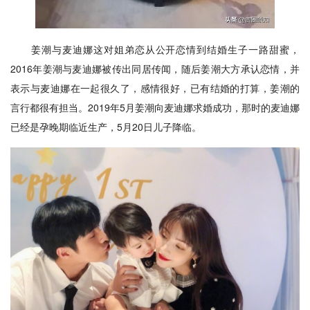
姜潮与麦迪娜这对姐弟恋从公开恋情到结婚生子一路甜蜜，
2016年姜潮与麦迪娜被传出同居传闻，随后姜潮大方承认恋情，并
表示与麦迪娜在一起很久了，感情很好，已有结婚的打算，姜潮的
言行都很有担当。2019年5月姜潮向麦迪娜求婚成功，那时的麦迪娜
已经是孕晚期临近生产，5月20日儿子降临。