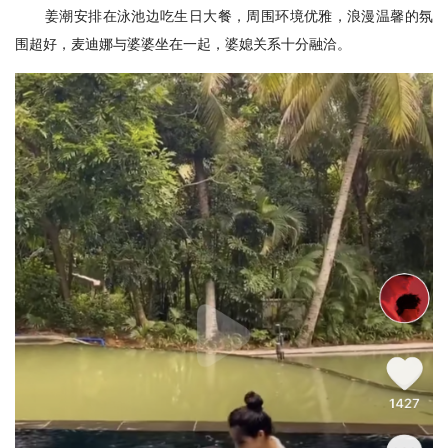
姜潮安排在泳池边吃生日大餐，周围环境优雅，浪漫温馨的氛
围超好，麦迪娜与婆婆坐在一起，婆媳关系十分融洽。