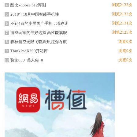
浏览2133次
酷比koobee S12评测
4
浏览2132次
2018年10月中国智能手机性
5
浏览2131次
不到4百的小屏国产手机，堪称迷
6
浏览2125次
游戏玩家的最好选择 高性能旗舰
7
浏览0次
春秋航空无限飞套票开启预约 航
8
浏览0次
ThinkPadX390开箱评
9
浏览0次
骁龙630+美人尖+0
10