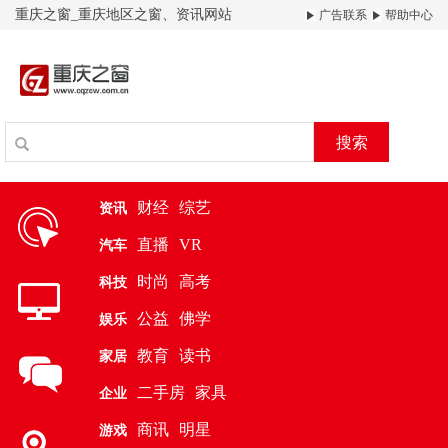
重庆之窗_重庆地区之窗、资讯网站
广告联系
帮助中心
搜索
财经
综艺
资讯
直播
VR
汽车
时尚
高考
科技
公益
佛学
娱乐
教育
读书
家居
二手房
家具
企业
商讯
明星
游戏