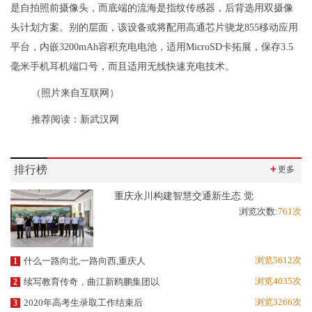
是自拍照前摄像头，而底端的流海是指纹传感器，后背选用双摄像
头计划方案。别的层面，该设备或将配用高通芯片骁龙855移动应用
平台，内嵌3200mAh容积充电电池，适用MicroSD卡拓展，保存3.5
毫米手机耳机端口号，而且适用无线快速充电技术。
（照片来自互联网）
推荐阅读：
新武汉网
排行榜
＋
更多
重庆永川构建智慧交通新生态 觉
浏览次数:
761次
浏览5612次
什么一路向北,一路向西,重庆人
1
浏览4035次
续写教育传奇，曲江新鸥鹏集团以
2
浏览3266次
2020年高考生录取工作结束后
3