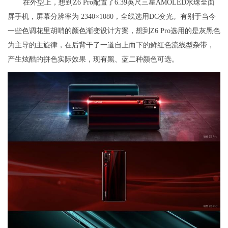
在外型上，想到Z6 Pro配置了6.39英尺三星AMOLED水珠全面
屏手机，屏幕分辨率为 2340×1080，全线选用DC变光。有别于当今
一些色调花里胡哨的颜色渐变设计方案，想到Z6 Pro选用的是灰黑色
为主导的主旋律，在后背干了一道自上而下的鲜红色流线型杂带，
产生炫酷的拼色实际效果，现有黑、蓝二种颜色可选。