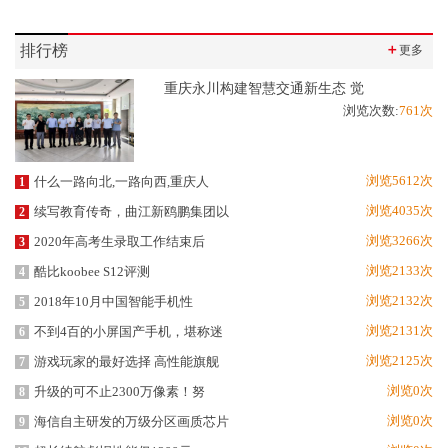
排行榜
＋
更多
重庆永川构建智慧交通新生态 觉
浏览次数:
761次
浏览5612次
什么一路向北,一路向西,重庆人
1
浏览4035次
续写教育传奇，曲江新鸥鹏集团以
2
浏览3266次
2020年高考生录取工作结束后
3
浏览2133次
酷比koobee S12评测
4
浏览2132次
2018年10月中国智能手机性
5
浏览2131次
不到4百的小屏国产手机，堪称迷
6
浏览2125次
游戏玩家的最好选择 高性能旗舰
7
浏览0次
升级的可不止2300万像素！努
8
浏览0次
海信自主研发的万级分区画质芯片
9