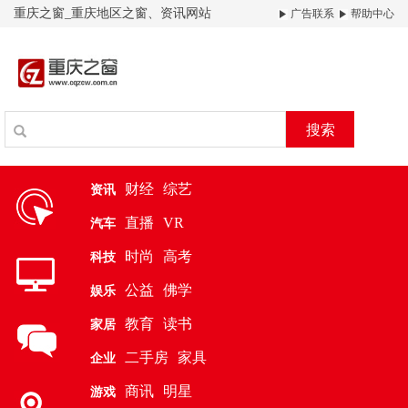
重庆之窗_重庆地区之窗、资讯网站
广告联系
帮助中心
搜索
财经
综艺
资讯
直播
VR
汽车
时尚
高考
科技
公益
佛学
娱乐
教育
读书
家居
二手房
家具
企业
商讯
明星
游戏