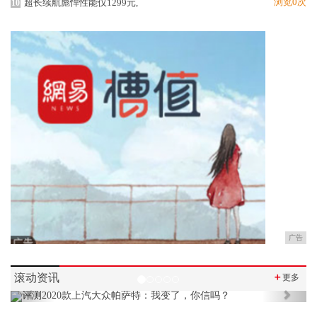
浏览0次
超长续航彪悍性能仅1299元,
10
广告
滚动资讯
＋
更多
Previous
Next